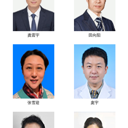
龚震宇
田向阳
张雪迎
庞宇