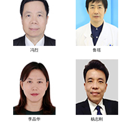
冯烈
鲁瑶
李晶华
杨志刚