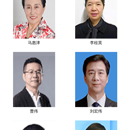
马惠津
李桂英
曹伟
刘宏伟