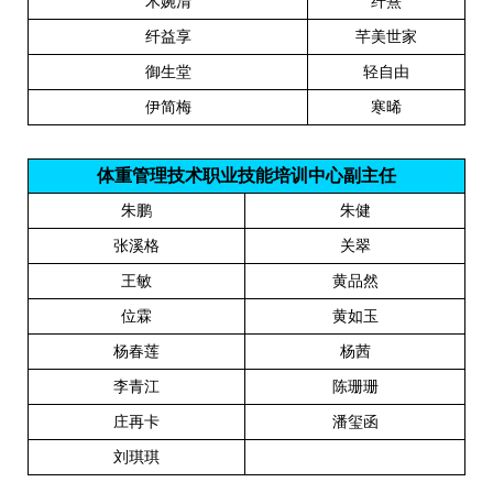
木婉清
纤熹
纤益享
芊美世家
御生堂
轻自由
伊简梅
寒晞
体重管理技术职业技能
培训中心
副
主
任
朱鹏
朱健
张溪格
关翠
王敏
黄品然
位霖
黄如玉
杨春莲
杨茜
李青江
陈珊珊
庄再卡
潘玺函
刘琪琪